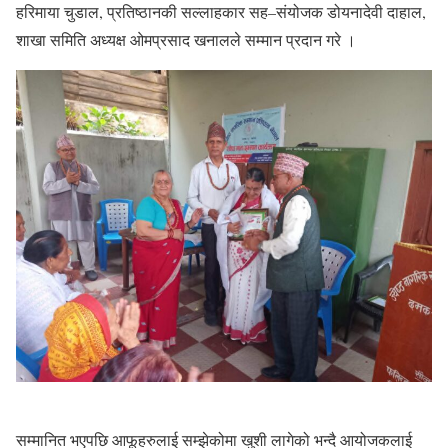
हरिमाया चुडाल, प्रतिष्ठानकी सल्लाहकार सह–संयोजक डोयनादेवी दाहाल,
शाखा समिति अध्यक्ष ओमप्रसाद खनालले सम्मान प्रदान गरे ।
सम्मानित भएपछि आफूहरुलाई सम्झेकोमा खुशी लागेको भन्दै आयोजकलाई