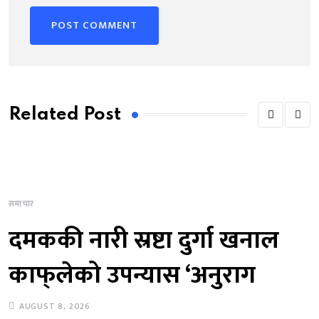
Related Post
समाचार
स
दमककी नारी स्रष्टा दुर्गा खनाल
काफ्‌लेको उपन्यास ‘अनुराग
AUGUST 8, 2026