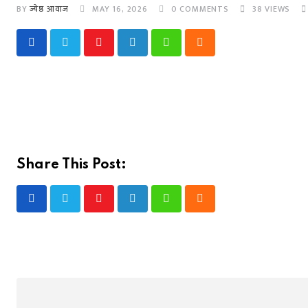
BY
ज्येष्ठ आवाज
MAY 16, 2026
0
COMMENTS
38
VIEWS
Youtube
LinkedIn
Whatsapp
Cloud
Share This Post:
Youtube
LinkedIn
Whatsapp
Cloud