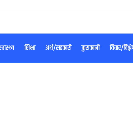
स्वास्थ्य
शिक्षा
अर्थ/सहकारी
कुराकानी
विचार/विश्ल