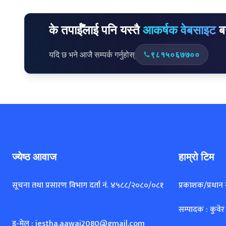
ज्येष्ठ आवाज
हाम्रो टिम
सूचना तथा प्रसारण विभाग दर्ता नं. ४५८८/२०८०/०८१
प्रकाशक/प्रधान
सम्पादक : कुवेर
इ-मेल : jestha.aawaj2080@gmail.com