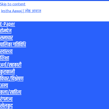
Skip to content
Jestha Aawaj | ज्येष्ठ आवाज
E-Paper
होमपेज
समाचार
पालिका गतिविधि
स्वास्थ्य
शिक्षा
अर्थ/सहकारी
कुराकानी
विचार/विश्लेषण
अन्य
कला/साहित्य
रंगमञ्च
खेलकुद