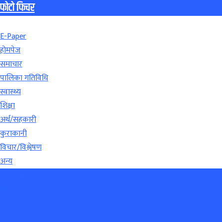
फोटो फिचर
E-Paper
होमपेज
समाचार
पालिका गतिविधि
स्वास्थ्य
शिक्षा
अर्थ/सहकारी
कुराकानी
विचार/विश्लेषण
अन्य
कला/साहित्य
रंगमञ्च
खेलकुद
फोटो फिचर