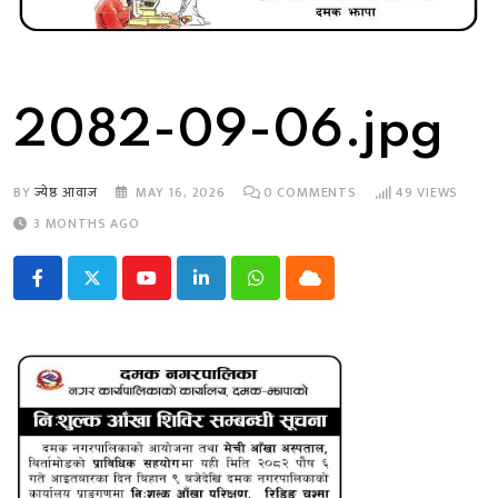
2082-09-06.jpg
BY
ज्येष्ठ आवाज
MAY 16, 2026
0
COMMENTS
49
VIEWS
3 MONTHS AGO
Youtube
LinkedIn
Whatsapp
Cloud