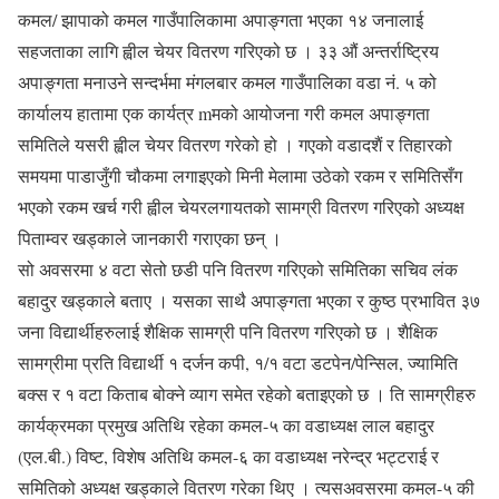
कमल/ झापाको कमल गाउँपालिकामा अपाङ्गता भएका १४ जनालाई
सहजताका लागि ह्वील चेयर वितरण गरिएको छ । ३३ औं अन्तर्राष्ट्रिय
अपाङ्गता मनाउने सन्दर्भमा मंगलबार कमल गाउँपालिका वडा नं. ५ को
कार्यालय हातामा एक कार्यत्र mमको आयोजना गरी कमल अपाङ्गता
समितिले यसरी ह्वील चेयर वितरण गरेको हो । गएको वडादशैं र तिहारको
समयमा पाडाजुँगी चौकमा लगाइएको मिनी मेलामा उठेको रकम र समितिसँग
भएको रकम खर्च गरी ह्वील चेयरलगायतको सामग्री वितरण गरिएको अध्यक्ष
पिताम्वर खड्काले जानकारी गराएका छन् ।
सो अवसरमा ४ वटा सेतो छडी पनि वितरण गरिएको समितिका सचिव लंक
बहादुर खड्काले बताए । यसका साथै अपाङ्गता भएका र कुष्ठ प्रभावित ३७
जना विद्यार्थीहरुलाई शैक्षिक सामग्री पनि वितरण गरिएको छ । शैक्षिक
सामग्रीमा प्रति विद्यार्थी १ दर्जन कपी, १/१ वटा डटपेन/पेन्सिल, ज्यामिति
बक्स र १ वटा किताब बोक्ने व्याग समेत रहेको बताइएको छ । ति सामग्रीहरु
कार्यक्रमका प्रमुख अतिथि रहेका कमल-५ का वडाध्यक्ष लाल बहादुर
(एल.बी.) विष्ट, विशेष अतिथि कमल-६ का वडाध्यक्ष नरेन्द्र भट्टराई र
समितिको अध्यक्ष खड्काले वितरण गरेका थिए । त्यसअवसरमा कमल-५ की