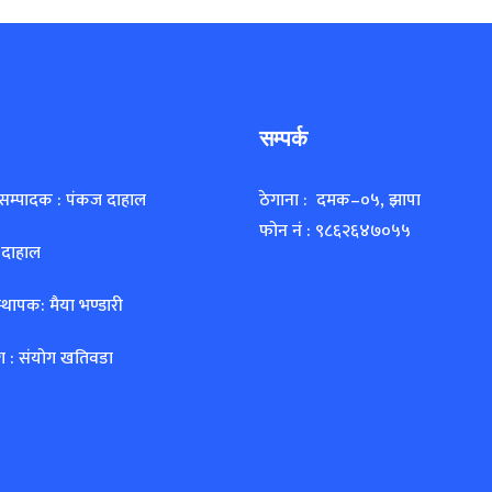
सम्पर्क
 सम्पादक : पंकज दाहाल
ठेगाना : दमक–०५, झापा
फोन नं : ९८६२६४७०५५
 दाहाल
्थापक: मैया भण्डारी
ग : संयोग खतिवडा