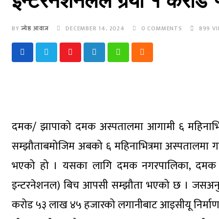
इन्टरनेशनलले गर्‍यो १ करो
BY
ज्येष्ठ आवाज
DECEMBER 14, 2024
0
COMMENTS
899
VI
Youtube
LinkedIn
Whatsapp
Cloud
दमक/ झापाको दमक अस्पतालमा आगामी ६ महिनाभित्रम
सम्झौताबमोजिम अबको ६ महिनाभित्रमा अस्पतालमा गम
भएको हो । यसका लागि दमक नगरपालिका, दमक अस
इन्टरनेशनल) बिच आपसी सम्झौता भएको छ । जसअनुसा
करोड ५३ लाख ४५ हजारको लगानीबाट आइसीयू निर्माण 