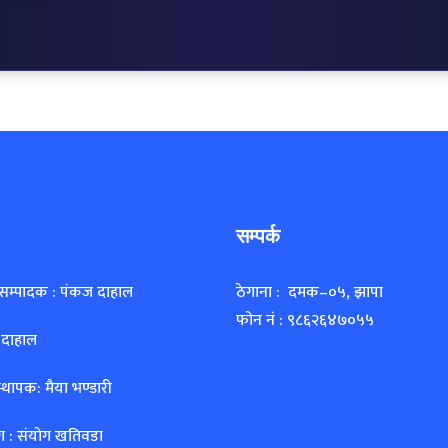
सम्पर्क
 सम्पादक : पंकज दाहाल
ठेगाना : दमक–०५, झापा
फोन नं : ९८६२६४७०५५
 दाहाल
्थापक: मैया भण्डारी
ग : संयोग खतिवडा