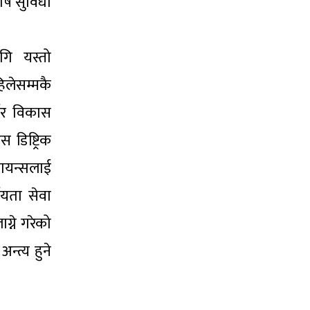
ेष सुविधा
गि यस्तो
िलेसम्मकै
नर विकास
डिष्ट्रिक
लायन्सलाई
षयता सेवा
ग्ने गरेको
्त्य हुने