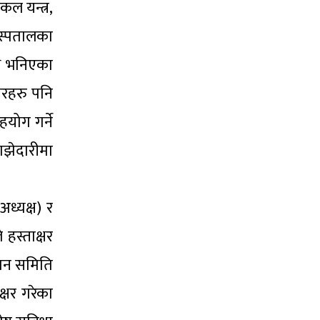
ल यन्त्र,
स्पतालका
थि भनिएका
ारहरु पनि
योग गर्ने
ाझेदारीमा
ध्यक्ष) र
हस्ताक्षर
ापन समिति
्षर गरेका